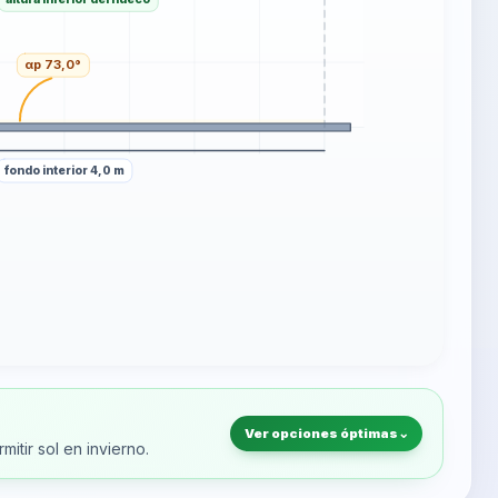
Ver opciones óptimas
⌄
itir sol en invierno.