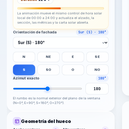
La animación mueve el mismo control de hora solar
local de 00:00 a 24:00 y actualiza el alzado, la
sección, las métricas y la carta solar abierta.
Orientación de fachada
Sur (S) · 180°
N
NE
E
SE
S
SO
O
NO
Azimut exacto
180°
El rumbo es la normal exterior del plano de la ventana
(N=0°, E=90°, S=180°, O=270°).
Geometría del hueco