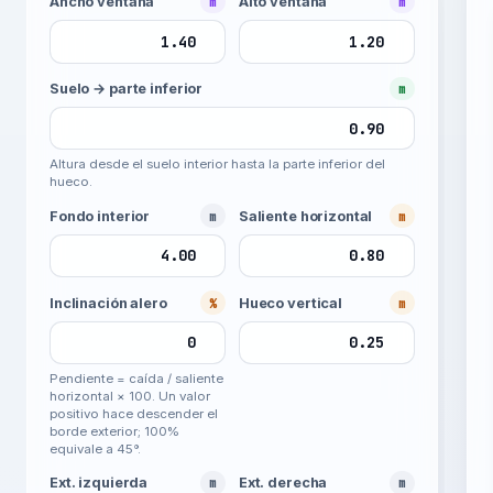
Ancho ventana
m
Alto ventana
m
Suelo → parte inferior
m
Altura desde el suelo interior hasta la parte inferior del
hueco.
Fondo interior
m
Saliente horizontal
m
Inclinación alero
%
Hueco vertical
m
Pendiente = caída / saliente
horizontal × 100. Un valor
positivo hace descender el
borde exterior; 100%
equivale a 45°.
Ext. izquierda
m
Ext. derecha
m