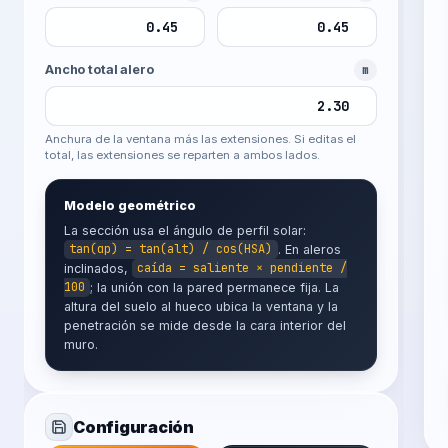
Ancho total alero
m
Anchura de la ventana más las extensiones. Si editas el
total, las extensiones se reparten a ambos lados.
Modelo geométrico
La sección usa el ángulo de perfil solar:
tan(αp) = tan(alt) / cos(HSA)
. En aleros
inclinados,
caída = saliente × pendiente /
100
; la unión con la pared permanece fija. La
altura del suelo al hueco ubica la ventana y la
penetración se mide desde la cara interior del
muro.
Configuración