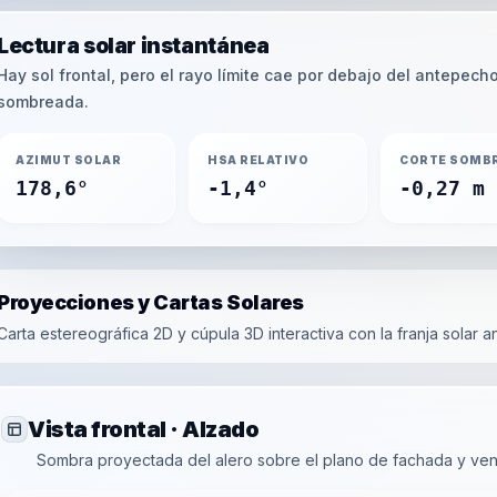
Lectura solar instantánea
Hay sol frontal, pero el rayo límite cae por debajo del antepec
sombreada.
AZIMUT SOLAR
HSA RELATIVO
CORTE SOMB
178,6°
-1,4°
-0,27 m
Proyecciones y Cartas Solares
Carta estereográfica 2D y cúpula 3D interactiva con la franja solar an
Vista frontal · Alzado
Sombra proyectada del alero sobre el plano de fachada y ven