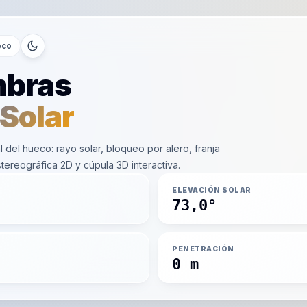
eco
mbras
 Solar
l del hueco: rayo solar, bloqueo por alero, franja
stereográfica 2D y cúpula 3D interactiva.
ELEVACIÓN SOLAR
73,0°
PENETRACIÓN
0 m