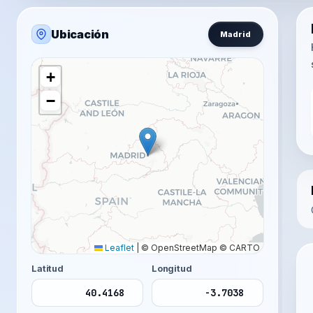
Ubicación
Madrid
+
−
Leaflet
|
© OpenStreetMap © CARTO
Latitud
Longitud